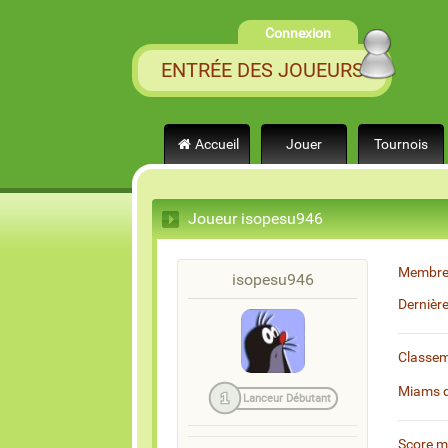
Connexion
ENTRÉE DES JOUEURS
Accueil
Jouer
Tournois
Joueur isopesu946
Membre
isopesu946
Dernièr
Classe
Miams 
1
Lanceur Débutant
Score 