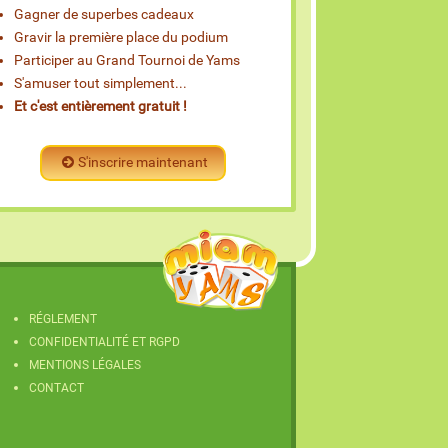
Gagner de superbes cadeaux
Gravir la première place du podium
Participer au Grand Tournoi de Yams
S'amuser tout simplement...
Et c'est entièrement gratuit !
S'inscrire maintenant
RÉGLEMENT
CONFIDENTIALITÉ ET RGPD
MENTIONS LÉGALES
CONTACT