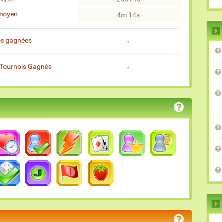
moyen
4m 14s
es gagnées
-
Tournois Gagnés
-
)