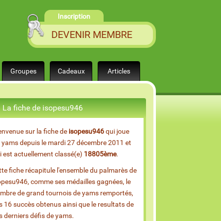
Inscription
DEVENIR MEMBRE
Groupes
Cadeaux
Articles
La fiche de isopesu946
envenue sur la fiche de
isopesu946
qui joue
 yams depuis le mardi 27 décembre 2011 et
i est actuellement classé(e)
18805ème
.
tte fiche récapitule l'ensemble du palmarès de
opesu946, comme ses médailles gagnées, le
mbre de grand tournois de yams remportés,
s 16 succès obtenus ainsi que le resultats de
s derniers défis de yams.