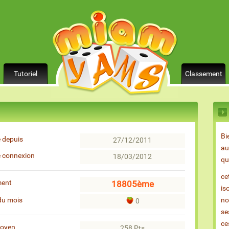
Tutoriel
Classement
Bi
 depuis
27/12/2011
au
e connexion
18/03/2012
qu
ce
ment
18805ème
is
du mois
no
0
se
ce
moyen
258 Pts