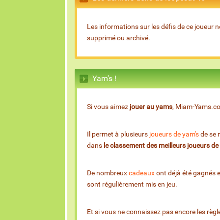
Les informations sur les défis de ce joueur n
supprimé ou archivé.
Yam's !
Si vous aimez
jouer au yams
, Miam-Yams.com 
Il permet à plusieurs
joueurs de yam's
de se m
dans
le classement des meilleurs joueurs d
De nombreux
cadeaux
ont déjà été gagnés 
sont régulièrement mis en jeu.
Et si vous ne connaissez pas encore les règl