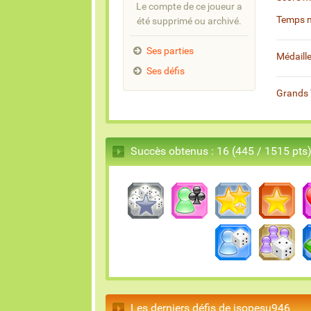
Le compte de ce joueur a
Temps 
été supprimé ou archivé.
Ses parties
Médaill
Ses défis
Grands 
Succès obtenus : 16 (445 / 1515 pts
Les derniers défis de isopesu946