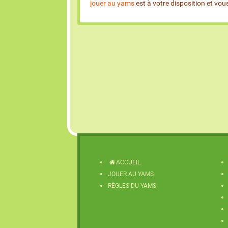
jouer au yams
est à votre disposition et vo
ACCUEIL
JOUER AU YAMS
RÈGLES DU YAMS