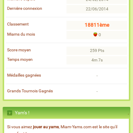
Dernière connexion
22/06/2014
Classement
18811ème
Miams du mois
0
Score moyen
259 Pts
Temps moyen
4m 7s
Médailles gagnées
-
Grands Tournois Gagnés
-
Yam's !
Si vous aimez
jouer au yams
, Miam-Yams.com est le site qu'il