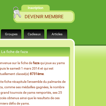
Inscription
DEVENIR MEMBRE
Groupes
Cadeaux
Articles
La fiche de faza
envenue sur la fiche de
faza
qui joue au yams
puis le samedi 1 mars 2014 et qui est
tuellement classé(e)
8731ème
.
tte fiche récapitule l'ensemble du palmarès de
za, comme ses médailles gagnées, le nombre
 grand tournois de yams remportés, ses 25
ccès obtenus ainsi que le resultats de ces
rniers défis de yams.