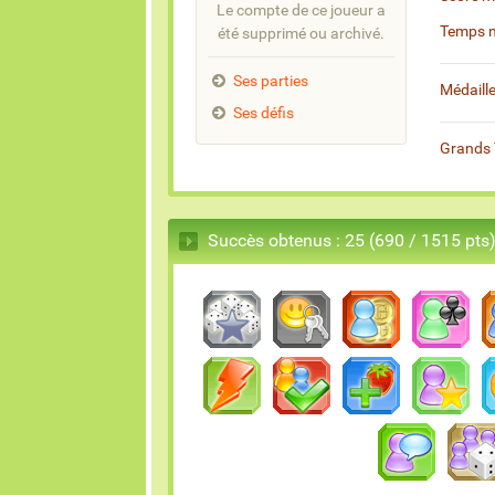
Le compte de ce joueur a
Temps 
été supprimé ou archivé.
Ses parties
Médaill
Ses défis
Grands 
Succès obtenus : 25 (690 / 1515 pts