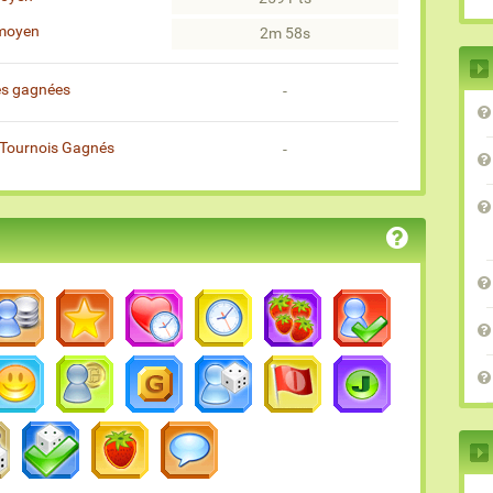
moyen
2m 58s
es gagnées
-
Tournois Gagnés
-
)