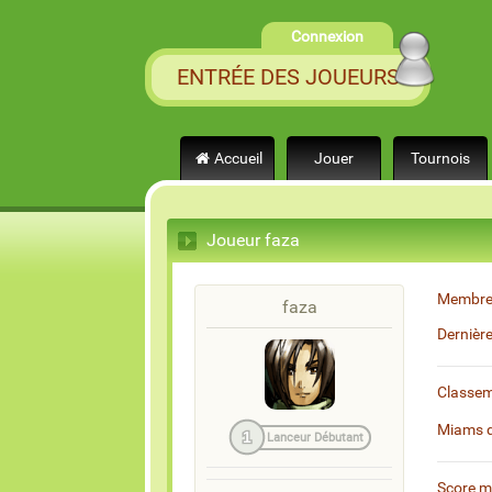
Connexion
ENTRÉE DES JOUEURS
Accueil
Jouer
Tournois
Joueur faza
Membre
faza
Dernièr
Classe
Miams 
1
Lanceur Débutant
Score 