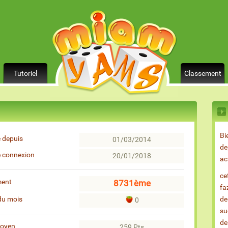
Tutoriel
Classement
Bi
 depuis
01/03/2014
de
e connexion
20/01/2018
ac
ce
ment
8731ème
fa
du mois
de
0
su
de
moyen
259 Pts