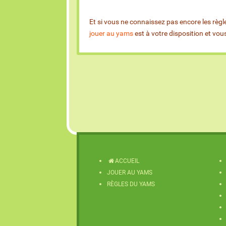
Et si vous ne connaissez pas encore les règl
jouer au yams
est à votre disposition et vo
ACCUEIL
JOUER AU YAMS
RÈGLES DU YAMS