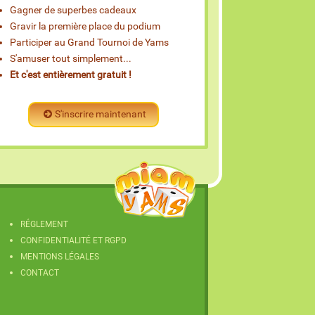
Gagner de superbes cadeaux
Gravir la première place du podium
Participer au Grand Tournoi de Yams
S'amuser tout simplement...
Et c'est entièrement gratuit !
S'inscrire maintenant
RÉGLEMENT
CONFIDENTIALITÉ ET RGPD
MENTIONS LÉGALES
CONTACT