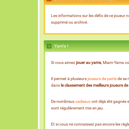
Les informations sur les défis de ce joueur n
supprimé ou archivé.
Yam's !
Si vous aimez
jouer au yams
, Miam-Yams.com 
Il permet à plusieurs
joueurs de yam's
de se m
dans
le classement des meilleurs joueurs d
De nombreux
cadeaux
ont déjà été gagnés 
sont régulièrement mis en jeu.
Et si vous ne connaissez pas encore les règl