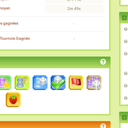
moyen
2m 49s
es gagnées
-
Tournois Gagnés
-
)