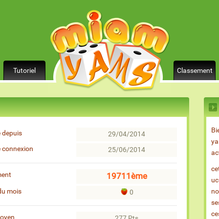
Tutoriel
Classement
Bi
 depuis
29/04/2014
ya
e connexion
25/06/2014
ac
ce
ment
19711ème
uc
du mois
no
0
se
ce
moyen
277 Pts