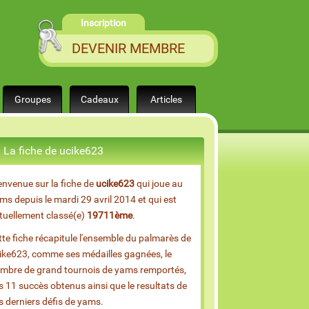
Inscription
DEVENIR MEMBRE
Groupes
Cadeaux
Articles
La fiche de ucike623
envenue sur la fiche de
ucike623
qui joue au
ms depuis le mardi 29 avril 2014 et qui est
tuellement classé(e)
19711ème
.
tte fiche récapitule l'ensemble du palmarès de
ike623, comme ses médailles gagnées, le
mbre de grand tournois de yams remportés,
s 11 succès obtenus ainsi que le resultats de
s derniers défis de yams.