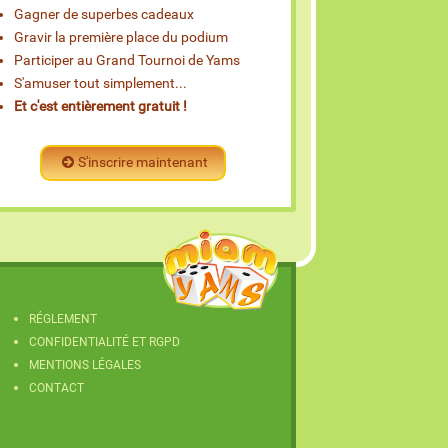
Gagner de superbes cadeaux
Gravir la première place du podium
Participer au Grand Tournoi de Yams
S'amuser tout simplement...
Et c'est entièrement gratuit !
S'inscrire maintenant
RÉGLEMENT
CONFIDENTIALITÉ ET RGPD
MENTIONS LÉGALES
CONTACT