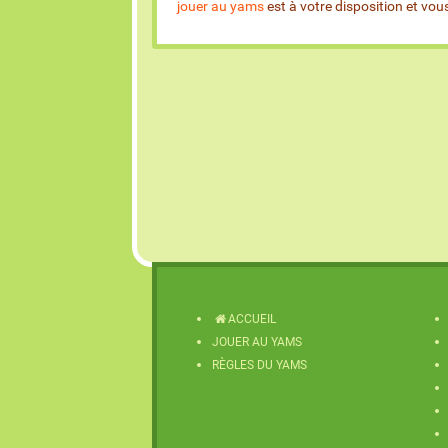
jouer au yams
est à votre disposition et vo
ACCUEIL
JOUER AU YAMS
RÈGLES DU YAMS