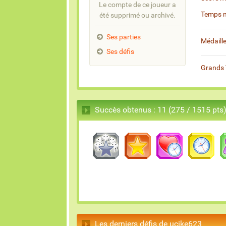
Le compte de ce joueur a
Temps 
été supprimé ou archivé.
Ses parties
Médaill
Ses défis
Grands 
Succès obtenus : 11 (275 / 1515 pts
Les derniers défis de ucike623