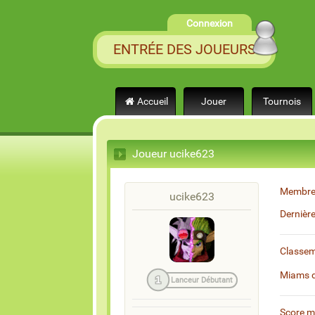
Connexion
ENTRÉE DES JOUEURS
Accueil
Jouer
Tournois
Joueur ucike623
Membre
ucike623
Dernièr
Classe
Miams 
1
Lanceur Débutant
Score 