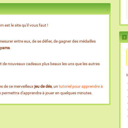
est le site qu'il vous faut !
esurer entre eux, de se défier, de gagner des médailles
e yams
.
et de nouveaux cadeaux plus beaux les uns que les autres
es de ce merveilleux
jeu de dés
, un
tutoriel pour apprendre à
us permettra d'apprendre à jouer en quelques minutes.