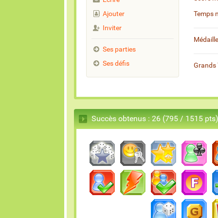
Ajouter
Temps 
Inviter
Médaill
Ses parties
Ses défis
Grands 
Succès obtenus : 26 (795 / 1515 pts