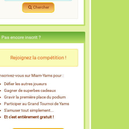
Chercher
Pas encore inscrit ?
Rejoignez la compétition !
Inscrivez-vous sur Miam-Yams pour :
Défier les autres joueurs
Gagner de superbes cadeaux
Gravir la première place du podium
Participer au Grand Tournoi de Yams
S'amuser tout simplement...
Et c'est entièrement gratuit !