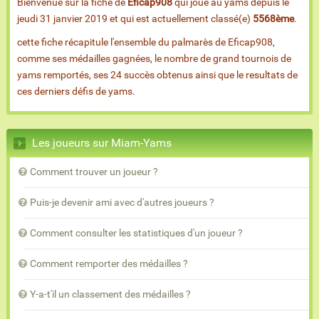
Bienvenue sur la fiche de
Eficap908
qui joue au yams depuis le
jeudi 31 janvier 2019 et qui est actuellement classé(e)
5568ème
.
cette fiche récapitule l'ensemble du palmarès de Eficap908,
comme ses médailles gagnées, le nombre de grand tournois de
yams remportés, ses 24 succès obtenus ainsi que le resultats de
ces derniers défis de yams.
Les joueurs sur Miam-Yams
Comment trouver un joueur ?
Puis-je devenir ami avec d'autres joueurs ?
Comment consulter les statistiques d'un joueur ?
Comment remporter des médailles ?
Y-a-t'il un classement des médailles ?