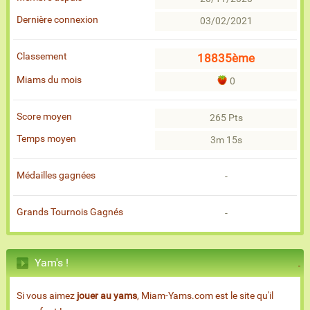
Dernière connexion
03/02/2021
Classement
18835ème
Miams du mois
0
Score moyen
265 Pts
Temps moyen
3m 15s
Médailles gagnées
-
Grands Tournois Gagnés
-
Yam's !
Si vous aimez
jouer au yams
, Miam-Yams.com est le site qu'il