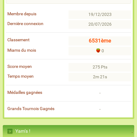
Membre depuis
19/12/2023
Dernière connexion
20/07/2026
Classement
6531ème
Miams du mois
0
Score moyen
275 Pts
Temps moyen
2m 21s
Médailles gagnées
-
Grands Tournois Gagnés
-
Yam's !