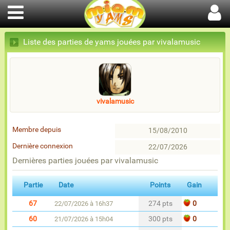
Liste des parties de yams jouées par vivalamusic
vivalamusic
Membre depuis
15/08/2010
Dernière connexion
22/07/2026
Dernières parties jouées par vivalamusic
Partie
Date
Points
Gain
67
274 pts
0
22/07/2026 à 16h37
60
300 pts
0
21/07/2026 à 15h04