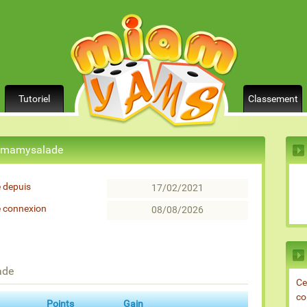
Tutoriel
Classement
ar mamysalade
 depuis
17/02/2021
e connexion
08/08/2026
ade
Ce
co
Points
Gain