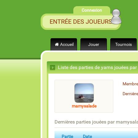
Connexion
ENTRÉE DES JOUEURS
Accueil
Jouer
Tournois
Liste des parties de yams jouées p
Membre
Dernièr
mamysalade
Dernières parties jouées par mamysal
Partie
Date