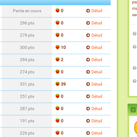
pa
ma
Partie en cours
0
Détail
se
296 pts
0
Détail
279 pts
0
Détail
300 pts
10
Détail
294 pts
2
Détail
274 pts
0
Détail
331 pts
39
Détail
251 pts
0
Détail
287 pts
0
Détail
191 pts
0
Détail
226 pts
0
Détail