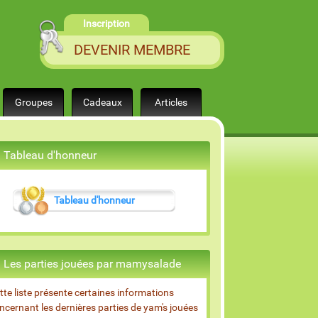
Inscription
DEVENIR MEMBRE
Groupes
Cadeaux
Articles
Tableau d'honneur
Tableau d'honneur
Les parties jouées par mamysalade
tte liste présente certaines informations
ncernant les dernières parties de yam's jouées