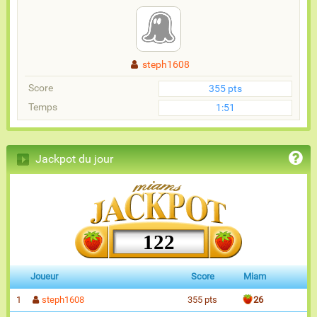
steph1608
Score
355 pts
Temps
1:51
Jackpot du jour
122
Joueur
Score
Miam
1
steph1608
355 pts
26