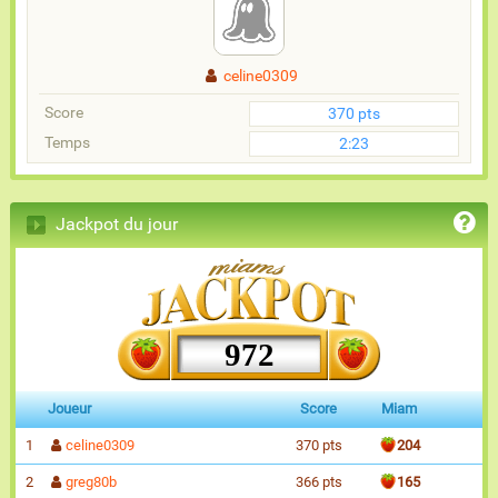
celine0309
Score
370 pts
Temps
2:23
Jackpot du jour
972
Joueur
Score
Miam
1
celine0309
370 pts
204
2
greg80b
366 pts
165