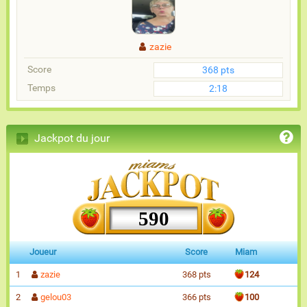
zazie
Score
368 pts
Temps
2:18
Jackpot du jour
590
Joueur
Score
Miam
1
zazie
368 pts
124
2
gelou03
366 pts
100