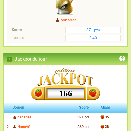
bananes
Score
371 pts
Temps
2:40
Jackpot du jour
166
Joueur
Score
Miam
1
bananes
371 pts
35
2
Nono98
360 pts
28