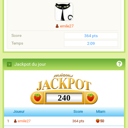
emile27
Score
364 pts
Temps
2:09
Jackpot du jour
240
Joueur
Score
Miam
1
emile27
364 pts
50