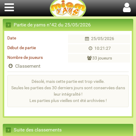
Partie de yams n°42 du 25/05/2026
Date
25/05/2026
Début de partie
10:21:27
Nombre de joueurs
33 joueurs
Classement
Désolé, mais cette partie est trop vieille.
Seules les parties des 30 derniers jours sont conservées dans
leur intégralité !
Les parties plus vieilles ont été archivées !
Suite des classements