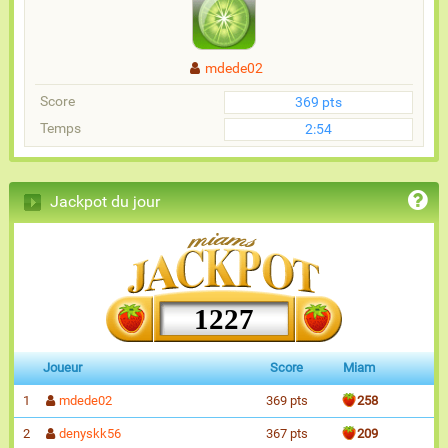
mdede02
Score
369 pts
Temps
2:54
Jackpot du jour
1227
Joueur
Score
Miam
1
mdede02
369 pts
258
2
denyskk56
367 pts
209