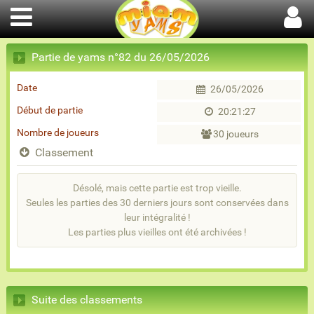
Partie de yams n°82 du 26/05/2026
Date
26/05/2026
Début de partie
20:21:27
Nombre de joueurs
30 joueurs
Classement
Désolé, mais cette partie est trop vieille.
Seules les parties des 30 derniers jours sont conservées dans
leur intégralité !
Les parties plus vieilles ont été archivées !
Suite des classements