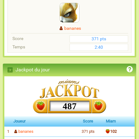
bananes
Score
371 pts
Temps
2:40
Jackpot du jour
487
Joueur
Score
Miam
1
bananes
371 pts
102