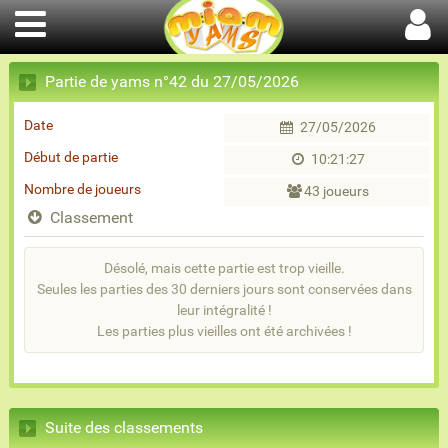
Partie de yams n°42 du 27/05/2026
Date
27/05/2026
Début de partie
10:21:27
Nombre de joueurs
43 joueurs
Classement
Désolé, mais cette partie est trop vieille.
Seules les parties des 30 derniers jours sont conservées dans
leur intégralité !
Les parties plus vieilles ont été archivées !
Suite des classements