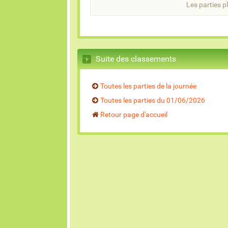
Les parties pl
Suite des classements
Toutes les parties de la journée
Toutes les parties du 01/06/2026
Retour page d'accueil