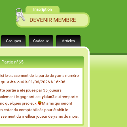
Inscription
DEVENIR MEMBRE
Groupes
Cadeaux
Articles
Partie n°65
ici le classement de la partie de yams numéro
 qui a été joué le 01/06/2026 à 16h06.
tte partie a été jouée par 35 joueurs !
nalement le gagnant est
yildun2
qui remporte
nc quelques précieux
Miams qui seront
en entendu comptabilisés pour établir le
assement du meilleur joueur de yams du mois.