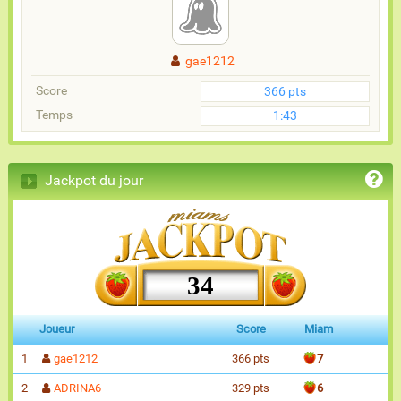
gae1212
Score
366 pts
Temps
1:43
Jackpot du jour
34
Joueur
Score
Miam
1
gae1212
366 pts
7
2
ADRINA6
329 pts
6