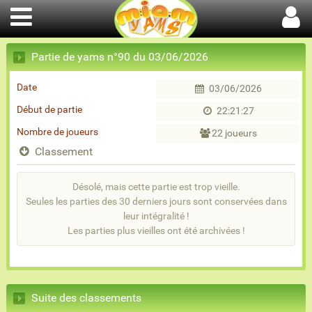
Partie de yams n°90 du 03/06/2026
Date
03/06/2026
Début de partie
22:21:27
Nombre de joueurs
22 joueurs
Classement
Désolé, mais cette partie est trop vieille.
Seules les parties des 30 derniers jours sont conservées dans
leur intégralité !
Les parties plus vieilles ont été archivées !
Suite des classements