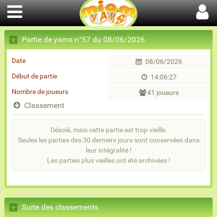
Partie de yams n°57 du 08/06/2026
Date
08/06/2026
Début de partie
14:06:27
Nombre de joueurs
41 joueurs
Classement
Désolé, mais cette partie est trop vieille.
Seules les parties des 30 derniers jours sont conservées dans
leur intégralité !
Les parties plus vieilles ont été archivées !
Suite des classements