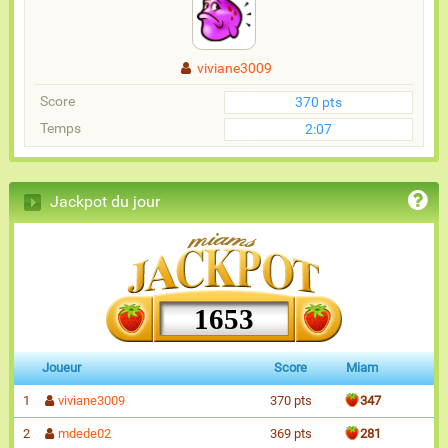
viviane3009
Score
370 pts
Temps
2:07
Jackpot du jour
1653
Joueur
Score
Miam
1
viviane3009
370 pts
347
2
mdede02
369 pts
281