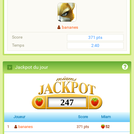
bananes
Score
371 pts
Temps
2:40
Jackpot du jour
247
Joueur
Score
Miam
1
bananes
371 pts
52