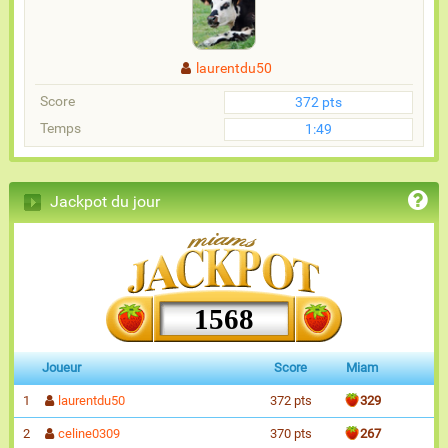
laurentdu50
Score
372 pts
Temps
1:49
Jackpot du jour
1568
Joueur
Score
Miam
1
laurentdu50
372 pts
329
2
celine0309
370 pts
267