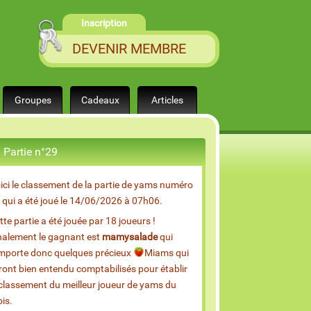
Inscription
DEVENIR MEMBRE
Groupes
Cadeaux
Articles
Partie n°29
ici le classement de la partie de yams numéro
 qui a été joué le 14/06/2026 à 07h06.
tte partie a été jouée par 18 joueurs !
nalement le gagnant est
mamysalade
qui
mporte donc quelques précieux
Miams qui
ront bien entendu comptabilisés pour établir
 classement du meilleur joueur de yams du
is.