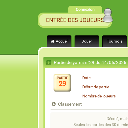
Connexion
ENTRÉE DES JOUEURS
Accueil
Jouer
Tournois
Partie de yams n°29 du 14/06/2026
Date
PARTIE
29
Début de partie
Nombre de joueurs
Classement
Désolé, mais 
Seules les parties des 30 dernie