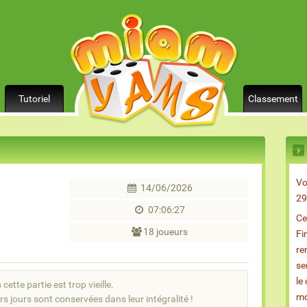
Tutoriel
Classement
Vo
14/06/2026
29
07:06:27
Ce
18 joueurs
Fi
re
se
le
cette partie est trop vieille.
mo
rs jours sont conservées dans leur intégralité !