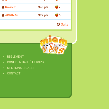
Raviolix
348 pts
7
ADRINA6
329 pts
6
Suite
RÉGLEMENT
CONFIDENTIALITÉ ET RGPD
MENTIONS LÉGALES
CONTACT