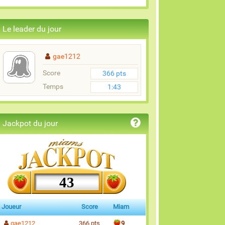
Le leader du jour
gae1212
Score
366 pts
Temps
1:43
Jackpot du jour
43
Joueur
Score
Miam
gae1212
366 pts
9