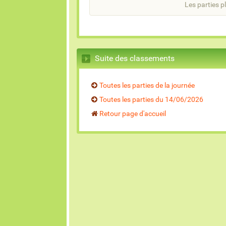
Les parties pl
Suite des classements
Toutes les parties de la journée
Toutes les parties du 14/06/2026
Retour page d'accueil