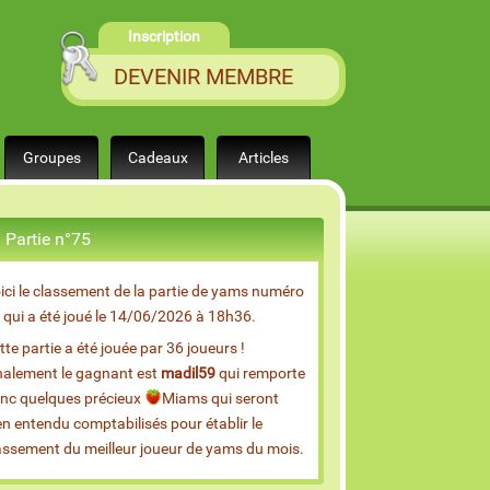
Inscription
DEVENIR MEMBRE
Groupes
Cadeaux
Articles
Partie n°75
ici le classement de la partie de yams numéro
 qui a été joué le 14/06/2026 à 18h36.
tte partie a été jouée par 36 joueurs !
nalement le gagnant est
madil59
qui remporte
nc quelques précieux
Miams qui seront
en entendu comptabilisés pour établir le
assement du meilleur joueur de yams du mois.