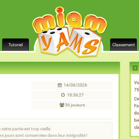
Tutoriel
Classement
Vo
14/06/2026
75
18:36:27
Ce
36 joueurs
Fi
do
bi
cl
cette partie est trop vieille.
rs jours sont conservées dans leur intégralité !