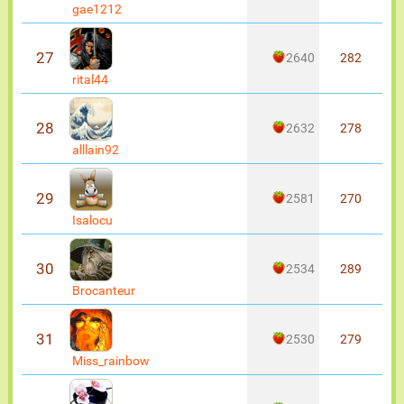
gae1212
27
2640
282
rital44
28
2632
278
alllain92
29
2581
270
Isalocu
30
2534
289
Brocanteur
31
2530
279
Miss_rainbow