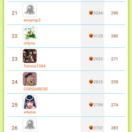
21
3244
290
ensamp3
22
3128
280
orlyne
23
2933
271
Totone1984
24
2835
255
CORSAIRE90
25
2759
274
wlaina
26
2732
283