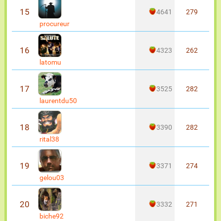
15
4641
279
procureur
16
4323
262
latomu
17
3525
282
laurentdu50
18
3390
282
rital38
19
3371
274
gelou03
20
3332
271
biche92