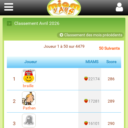
Classement Avril 2026
Classement des mois précédents
Joueur 1 à 50 sur 4479
50 Suivants
Joueur
MIAMS
Score
1
22174
286
braille
2
17281
289
Pathen
3
16101
290