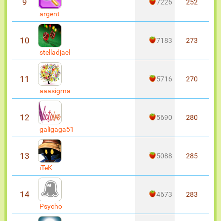
9
7226
252
argent
10
7183
273
stelladjael
11
5716
270
aaasigrna
12
5690
280
galigaga51
13
5088
285
iTeK
14
4673
283
Psycho