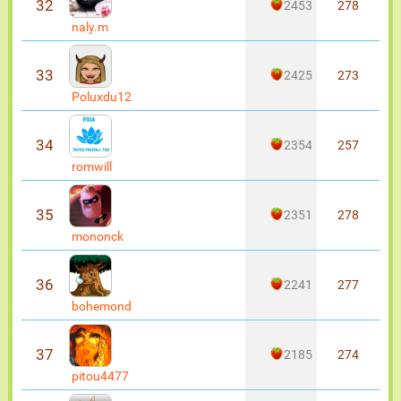
32
2453
278
naly.m
33
2425
273
Poluxdu12
34
2354
257
romwill
35
2351
278
mononck
36
2241
277
bohemond
37
2185
274
pitou4477