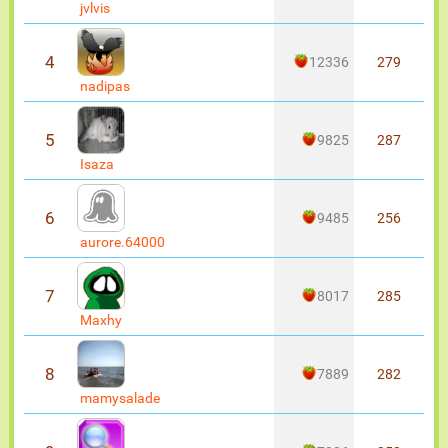
jvlvis
4
12336
279
nadipas
5
9825
287
Isaza
6
9485
256
aurore.64000
7
8017
285
Maxhy
8
7889
282
mamysalade