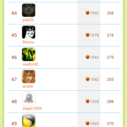
44
1992
268
jmb56
45
1978
274
Noxou
46
1942
275
wador42
47
1942
255
ariote
48
1928
288
steph1608
49
1905
270