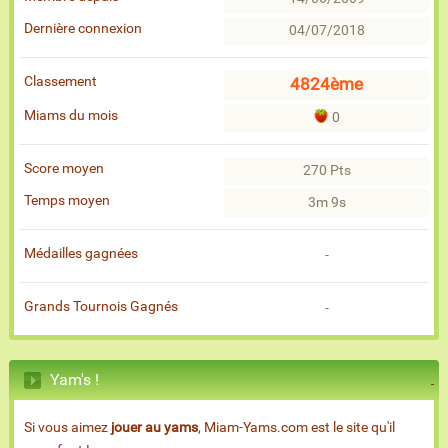
Dernière connexion
04/07/2018
Classement
4824ème
Miams du mois
0
Score moyen
270 Pts
Temps moyen
3m 9s
Médailles gagnées
-
Grands Tournois Gagnés
-
Yam's !
Si vous aimez
jouer au yams
, Miam-Yams.com est le site qu'il