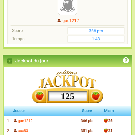
gae1212
Score
366 pts
Temps
1:43
Jackpot du jour
125
Joueur
Score
Miam
1
gae1212
366 pts
26
2
cox83
351 pts
21