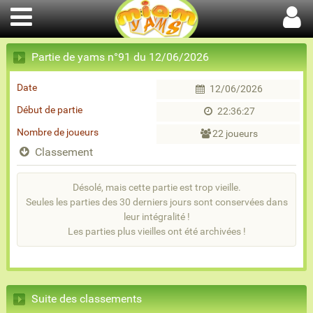
Partie de yams n°91 du 12/06/2026
Date
12/06/2026
Début de partie
22:36:27
Nombre de joueurs
22 joueurs
Classement
Désolé, mais cette partie est trop vieille.
Seules les parties des 30 derniers jours sont conservées dans
leur intégralité !
Les parties plus vieilles ont été archivées !
Suite des classements