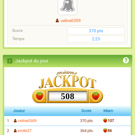
celine0309
Score
370 pts
Temps
2:23
Jackpot du jour
508
Joueur
Score
Miam
1
celine0309
370 pts
107
2
emile27
364 pts
86