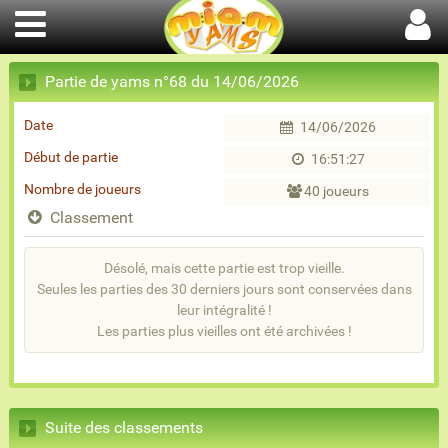
Partie de yams n°68 du 14/06/2026
Date
14/06/2026
Début de partie
16:51:27
Nombre de joueurs
40 joueurs
Classement
Désolé, mais cette partie est trop vieille.
Seules les parties des 30 derniers jours sont conservées dans
leur intégralité !
Les parties plus vieilles ont été archivées !
Suite des classements