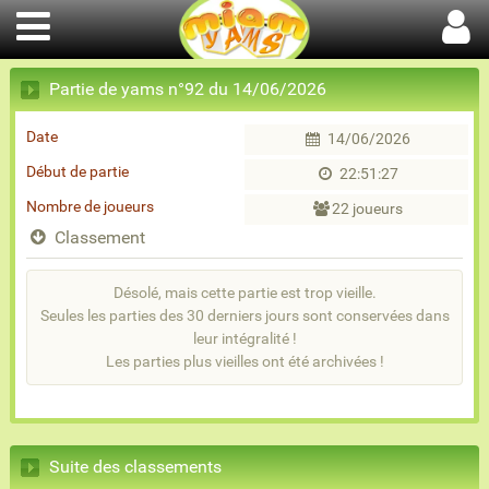
Partie de yams n°92 du 14/06/2026
Date
14/06/2026
Début de partie
22:51:27
Nombre de joueurs
22 joueurs
Classement
Désolé, mais cette partie est trop vieille.
Seules les parties des 30 derniers jours sont conservées dans
leur intégralité !
Les parties plus vieilles ont été archivées !
Suite des classements