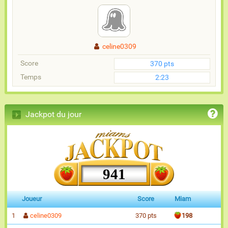
celine0309
Score
370 pts
Temps
2:23
Jackpot du jour
941
Joueur
Score
Miam
1
celine0309
370 pts
198