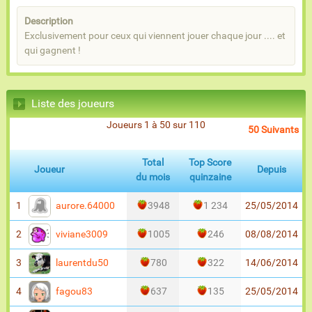
Description
Exclusivement pour ceux qui viennent jouer chaque jour .... et
qui gagnent !
Liste des joueurs
Joueurs 1 à 50 sur 110
50 Suivants
Total
Top Score
Joueur
Depuis
du mois
quinzaine
aurore.64000
1
3948
1 234
25/05/2014
viviane3009
2
1005
246
08/08/2014
laurentdu50
3
780
322
14/06/2014
fagou83
4
637
135
25/05/2014