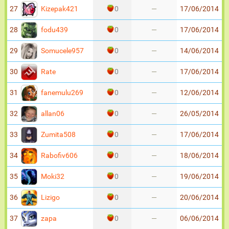
Kizepak421
27
0
—
17/06/2014
fodu439
28
0
—
17/06/2014
Somucele957
29
0
—
14/06/2014
Rate
30
0
—
17/06/2014
fanemulu269
31
0
—
12/06/2014
allan06
32
0
—
26/05/2014
Zumita508
33
0
—
17/06/2014
Rabofiv606
34
0
—
18/06/2014
Moki32
35
0
—
19/06/2014
Lizigo
36
0
—
20/06/2014
zapa
37
0
—
06/06/2014