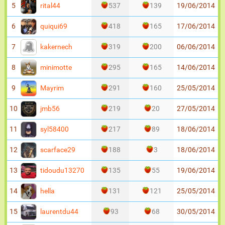
rital44
5
537
139
19/06/2014
quiqui69
6
418
165
17/06/2014
kakernech
7
319
200
06/06/2014
minimotte
8
295
165
14/06/2014
Mayrim
9
291
160
25/05/2014
jmb56
10
219
20
27/05/2014
syl58400
11
217
89
18/06/2014
scarface29
12
188
3
18/06/2014
tidoudu13270
13
135
55
19/06/2014
hella
14
131
121
25/05/2014
laurentdu44
15
93
68
30/05/2014