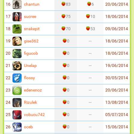
chantun
16
83
6
20/06/2014
sucree
17
75
10
18/06/2014
snakepit
18
70
53
09/06/2014
gise362
19
0
—
18/06/2014
figucob
20
0
—
18/06/2014
Unelap
21
0
—
19/06/2014
flossy
22
0
—
30/05/2014
edenenoz
23
0
—
20/06/2014
Rizulek
24
0
—
13/08/2014
vobucu742
25
0
—
05/07/2014
oceb
26
0
—
15/06/2014