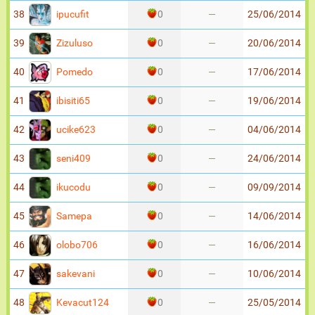
ipucufit
38
0
—
25/06/2014
Zizuluso
39
0
—
20/06/2014
Pomedo
40
0
—
17/06/2014
ibisiti65
41
0
—
19/06/2014
ucike623
42
0
—
04/06/2014
seni409
43
0
—
24/06/2014
ikucodu
44
0
—
09/09/2014
Samepa
45
0
—
14/06/2014
olobo706
46
0
—
16/06/2014
sakevani
47
0
—
10/06/2014
Kevacut124
48
0
—
25/05/2014